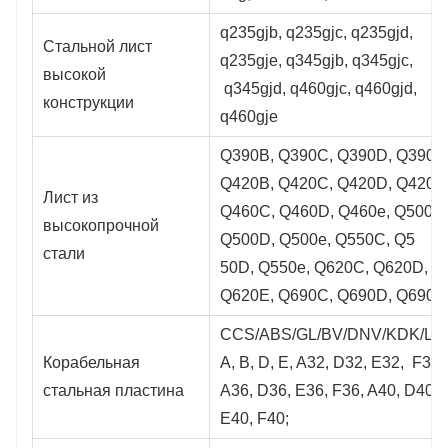
q235gjb, q235gjc, q235gjd,
Стальной лист
q235gje, q345gjb, q345gjc,
высокой
q345gjd, q460gjc, q460gjd,
конструкции
q460gje
Q390B, Q390C, Q390D, Q390e,
Q420B, Q420C, Q420D, Q420e,
Лист из
Q460C, Q460D, Q460e, Q500C
высокопрочной
Q500D, Q500e, Q550C, Q5
стали
50D, Q550e, Q620C, Q620D,
Q620E, Q690C, Q690D, Q690E
CCS/ABS/GL/BV/DNV/KDK/LR
Корабельная
A, B, D, E, A32, D32, E32, F32,
стальная пластина
A36, D36, E36, F36, A40, D40,
E40, F40;