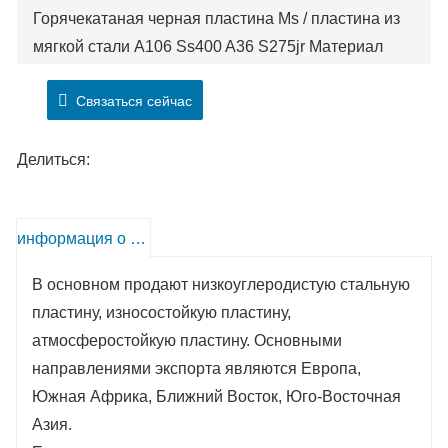
Горячекатаная черная пластина Ms / пластина из
мягкой стали A106 Ss400 A36 S275jr Материал
углеродистой стали Листовое железо Металл 3 мм
Связаться сейчас
/ 8 мм / 10 мм / 12 мм для строительства
строительных конструкций
Толщина : 25/30/40/60 т. д.
Делиться:
Ширина ： 2000/2200
Длина ：8000/12000
информация о продукте
В основном продают низкоуглеродистую стальную
пластину, износостойкую пластину,
атмосферостойкую пластину. Основными
направлениями экспорта являются Европа,
Южная Африка, Ближний Восток, Юго-Восточная
Азия.