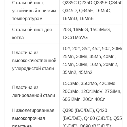
Стальной лист,
Q235C Q235D Q235E Q345C,
устойчивый к низким
Q345D, Q345E, 16MnC,
температурам
16MnD, 16MnE
Стальной лист для
20G, 16MnG, 15CrMoG,
котла
12Cr1MoVG
10#, 20#, 35#, 45#, 50#, 20Mn,
Пластина из
25Mn, 30Mn, 35Mn, 40Mn,
высококачественной
45Mn, 50Mn, 16Mn, 20Mn2,
углеродистой стали
35Mn2, 45Mn2
15CrMo, 35CrMo, 42CrMo,
Пластина из
20CrMo, 12Cr1MoV, 27SiMn,
легированной стали
60Si2Mn, 20Cr, 40Cr
Низколегированная
Q390 (B/C/D/E), Q420
высокопрочная
(B/C/D/E), Q460 (C/D/E), Q550
пластина
(C/D/E), Q690 (B/C/D/E)