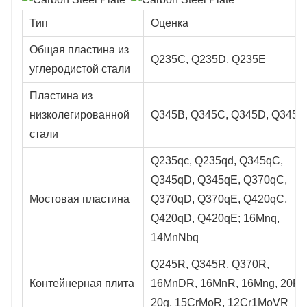
Тип
Оценка
Общая пластина из
Q235C, Q235D, Q235E
углеродистой стали
Пластина из
низколегированной
Q345B, Q345C, Q345D, Q345E
стали
Q235qc, Q235qd, Q345qC,
Q345qD, Q345qE, Q370qC,
Мостовая пластина
Q370qD, Q370qE, Q420qC,
Q420qD, Q420qE; 16Mnq,
14MnNbq
Q245R, Q345R, Q370R,
Контейнерная плита
16MnDR, 16MnR, 16Mng, 20R,
20g, 15CrMoR, 12Cr1MoVR