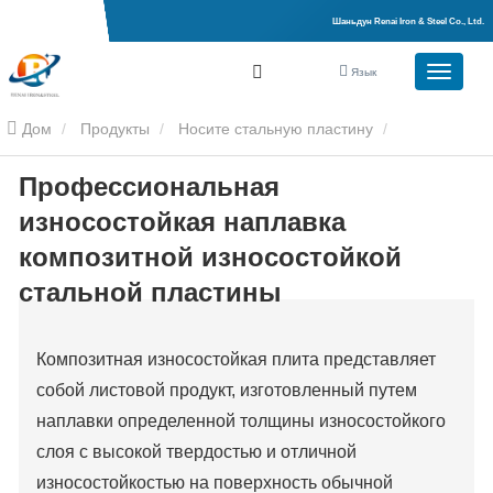
Шаньдун Renai Iron & Steel Co., Ltd.
Язык
Дом
Продукты
Носите стальную пластину
Профессиональная
Композитная износостойкая пластина
Профессиональная
износостойкая наплавка
износостойкая наплавка композитной износостойкой стальной
композитной износостойкой
стальной пластины
пластины
Композитная износостойкая плита представляет
собой листовой продукт, изготовленный путем
наплавки определенной толщины износостойкого
слоя с высокой твердостью и отличной
износостойкостью на поверхность обычной