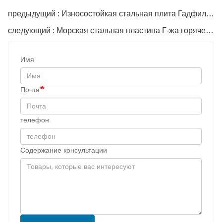
предыдущий : Износостойкая стальная плита Гадфилда с высоким содержанием марганца Mn13
следующий : Морская стальная пластина Г-жа горячекатаная углеродистая стальная пластина ASTM A36 AH36 Корабельная стальная пластина толщиной 20 мм стального листа Цена
Имя
Почта
телефон
Содержание консультации