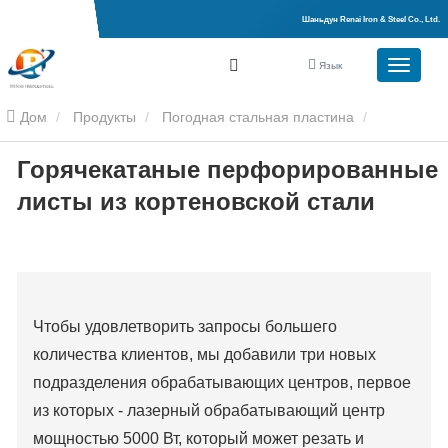
Шаньдун Renai Iron & Steel Co., Ltd.
Язык
Дом
Продукты
Погодная стальная пластина
Горячекатаные перфорированные
Кортеновская стальная пластина
Горячекатаные
листы из кортеновской стали
перфорированные листы из кортеновской стали
Чтобы удовлетворить запросы большего
количества клиентов, мы добавили три новых
подразделения обрабатывающих центров, первое
из которых - лазерный обрабатывающий центр
мощностью 5000 Вт, который может резать и