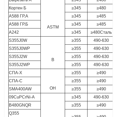
Кортен Б
≥345
≥480
А588 ГР.А
≥345
≥485
A588 ГР.Б
≥345
≥485
ASTM
А242
≥345
≥480Сталь
S355J0W
≥355
490-630
S355J0WP
≥355
490-630
S355J2W
≥355
490-630
В
S355J2WP
≥355
490-630
СПА-Х
≥355
≥490
СПА-С
≥355
≥490
ОН
SMA400AW
≥355
≥490
09CuPCrNi-A
≥345
490-630
B480GNQR
≥355
≥490
Q355
≥355
≥490