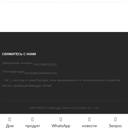
свинцовый лист 
Свинцовая пластина 
Рентгеновский снимок
СВЯЖИТЕСЬ С НАМИ
Мобильный телефон:
+8617865311421
Почтовый ящик:
kunda@kundasteel.com
№ 1, к востоку от реки Сунгари, зона экономического и технологического развития
Ляочэн, провинция Шаньдун, Китай
COPYRIGHT ©
Шаньдун Renai Iron & Steel Co., Ltd.
Дом
продукт
WhatsApp
новости
Запрос